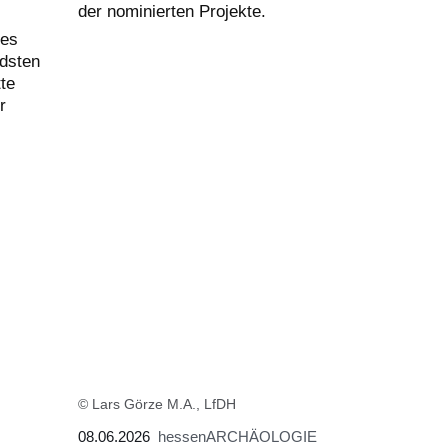
der nominierten Projekte.
ses
dsten
te
r
© Lars Görze M.A., LfDH
08.06.2026
hessenARCHÄOLOGIE