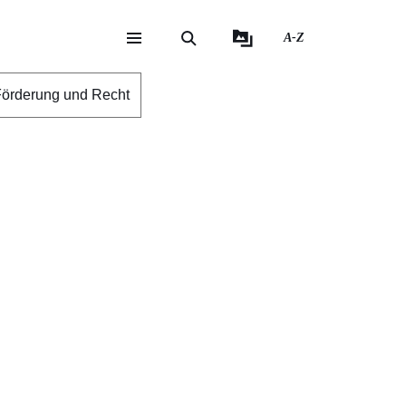
A-Z
eite
ite
örderung und Recht