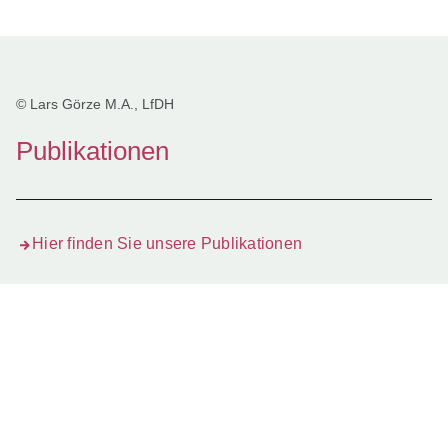
Öffnet sich in einem neuen Fenster
Öffnet sich in einem neuen Fenster
Öffnet sich in einem neuen Fenster
Öffnet sich in einem neuen Fenster
Öffnet sich in einem neuen Fenster
© Lars Görze M.A., LfDH
Publikationen
Hier finden Sie unsere Publikationen