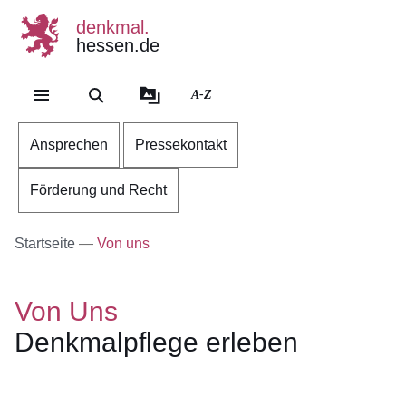
denkmal.
hessen.de
Direkt zum Kopf der Se
Direkt zum Inhalt
Direkt zum Fuß der Sei
A-Z
Ansprechen
Pressekontakt
Förderung und Recht
Startseite
Von uns
Von Uns
Denkmalpflege erleben