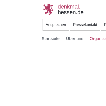
denkmal.
hessen.de
Direkt zum Kopf der S
Direkt zum Inhalt
Direkt zum Fuß der Se
Ansprechen
Pressekontakt
F
Startseite
Über uns
Organisa