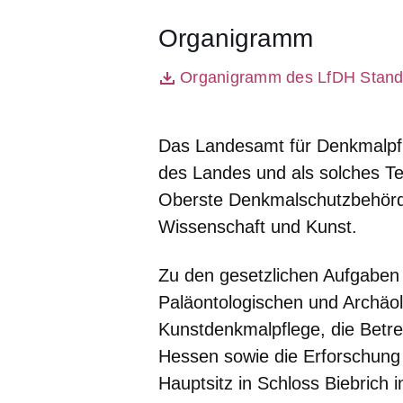
Organigramm
Öffnet sich in einem neuen Fenst
Organigramm des LfDH Stand 
Datei
Das Landesamt für Denkmalpf
des Landes und als solches Te
Oberste Denkmalschutzbehörde
Wissenschaft und Kunst.
Zu den gesetzlichen Aufgabe
Paläontologischen und Archäo
Kunstdenkmalpflege, die Betr
Hessen sowie die Erforschung
Hauptsitz in Schloss Biebrich