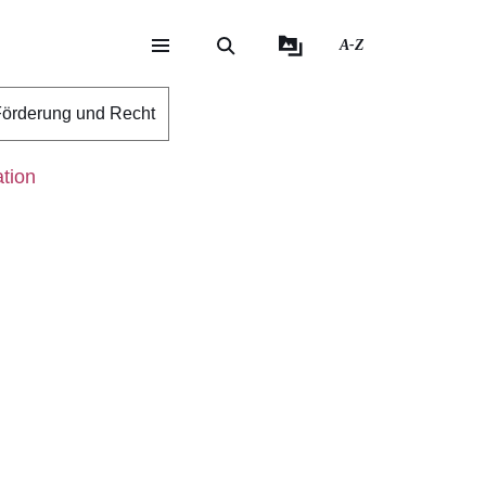
A-Z
eite
ite
örderung und Recht
tion