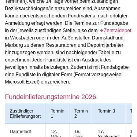
Terminen), welche 14 Tage vorher beim zuständigen
Bezirksarchäologen/in anzumelden sind. Ausnahmen
können bei entsprechendem Fundmaterial nach erfolgter
Anmeldung erfragt werden. Die Termine zur Fundabgabe
in der jeweils zuständigen Stelle, also dem
Öffnet sich in ei
Zentraldepot
in Wiesbaden oder in den Außenstellen Darmstadt und
Marburg zu denen Restauratoren und Depotmitarbeiter
hinzugezogen werden, sind nachfolgender Tabelle zu
entnehmen. Jeder Fundkiste ist ein Ausdruck des
jeweiligen Inhalts beizulegen. Zudem ist mit Fundabgabe
eine Fundliste in digitaler Form (Format vorzugsweise
Microsoft Excel) einzureichen.
Fundeinlieferungstermine 2026
Zuständiger
Termin
Termin
Termin 3
Ter
Einlieferungsort
1
2
Darmstadt
12.
18.
17.
17.
März
Juni
September
De