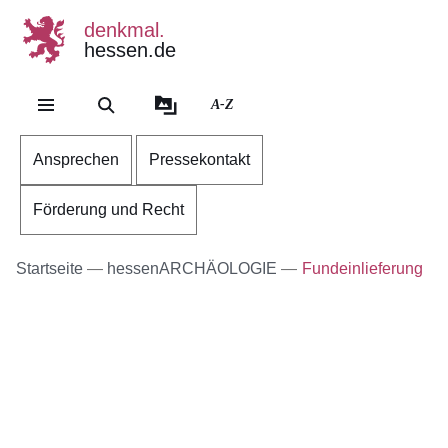
denkmal.
hessen.de
Direkt zum Kopf der Se
Direkt zum Inhalt
Direkt zum Fuß der Sei
A-Z
Ansprechen
Pressekontakt
Förderung und Recht
Startseite
hessenARCHÄOLOGIE
Fundeinlieferung