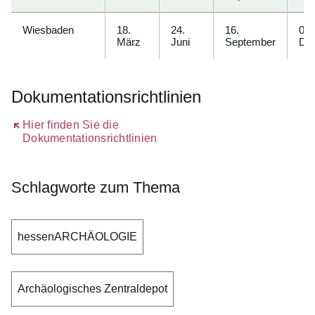
Wiesbaden
18.
24.
16.
09.
März
Juni
September
De
Dokumentationsrichtlinien
Öffnet sich in einem neuen Fenster
Hier finden Sie die
Dokumentationsrichtlinien
Schlagworte zum Thema
hessenARCHÄOLOGIE
Archäologisches Zentraldepot