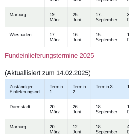
Marburg
19.
25.
17.
3.
März
Juni
September
De
Wiesbaden
17.
16.
15.
15.
März
Juni
September
De
Fundeinlieferungstermine 2025
(Aktuallisiert zum 14.02.2025)
Zuständiger
Termin
Termin
Termin 3
Ter
Einlieferungsort
1
2
Darmstadt
20.
26.
18.
11.
März
Juni
September
De
Marburg
20.
12.
18.
4.
März
Juni
September
De