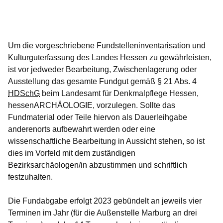
Öffnet sich in einem neuen Fenster
Öffnet sich in einem neuen Fenster
Öffnet sich in einem neuen Fenster
Öffnet sich in einem neuen Fenster
Öffnet sich in einem neuen Fenster
Um die vorgeschriebene Fundstelleninventarisation und
Kulturguterfassung des Landes Hessen zu gewährleisten,
ist vor jedweder Bearbeitung, Zwischenlagerung oder
Ausstellung das gesamte Fundgut gemäß § 21 Abs. 4
HDSchG
beim Landesamt für Denkmalpflege Hessen,
hessenARCHÄOLOGIE, vorzulegen. Sollte das
Fundmaterial oder Teile hiervon als Dauerleihgabe
anderenorts aufbewahrt werden oder eine
wissenschaftliche Bearbeitung in Aussicht stehen, so ist
dies im Vorfeld mit dem zuständigen
Bezirksarchäologen/in abzustimmen und schriftlich
festzuhalten.
Die Fundabgabe erfolgt 2023 gebündelt an jeweils vier
Terminen
im Jahr (für die Außenstelle Marburg an drei