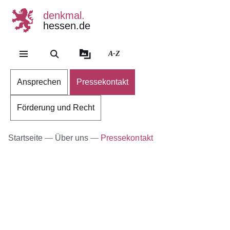
denkmal.
hessen.de
Direkt zum Kopf der Se
Direkt zum Inhalt
Direkt zum Fuß der Sei
A-Z
Ansprechen
Pressekontakt
Förderung und Recht
Startseite
Über uns
Pressekontakt