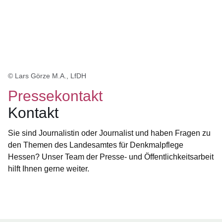
© Lars Görze M.A., LfDH
Pressekontakt
Kontakt
Sie sind Journalistin oder Journalist und haben Fragen zu
den Themen des Landesamtes für Denkmalpflege
Hessen? Unser Team der Presse- und Öffentlichkeitsarbeit
hilft Ihnen gerne weiter.
Öffnet sich in einem neuen Fenster
Öffnet sich in einem neuen Fenster
Öffnet sich in einem neuen Fenster
Öffnet sich in einem neuen Fenster
Öffnet sich in einem neuen Fenster