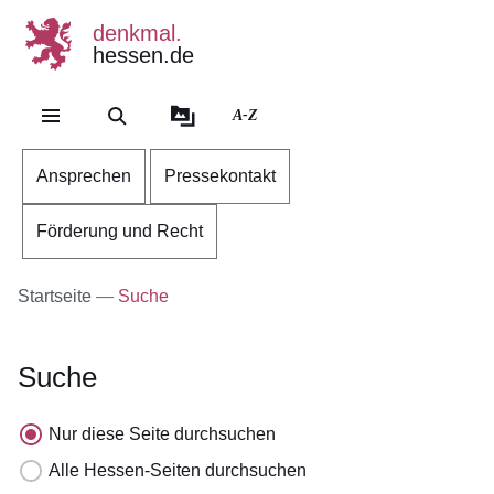
denkmal.
hessen.de
Direkt zum Kopf der Se
Direkt zum Inhalt
Direkt zum Fuß der Sei
A-Z
Ansprechen
Pressekontakt
Förderung und Recht
Startseite
Suche
Suche
Nur diese Seite durchsuchen
Alle Hessen-Seiten durchsuchen