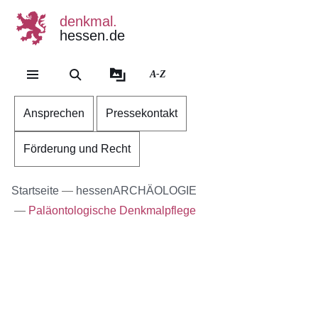
denkmal.
hessen.de
Direkt zum Kopf der Se
Direkt zum Inhalt
Direkt zum Fuß der Sei
A-Z
Ansprechen
Pressekontakt
Förderung und Recht
Startseite
hessenARCHÄOLOGIE
Paläontologische Denkmalpflege