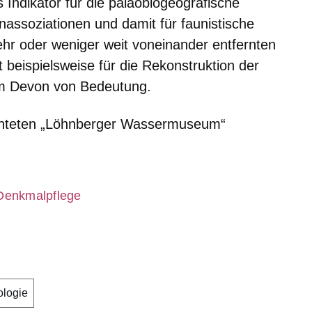
s Indikator für die paläobiogeografische
assoziationen und damit für faunistische
 oder weniger weit voneinander entfernten
beispielsweise für die Rekonstruktion der
 im Devon von Bedeutung.
ichteten „Löhnberger Wassermuseum“
 Denkmalpflege
ologie