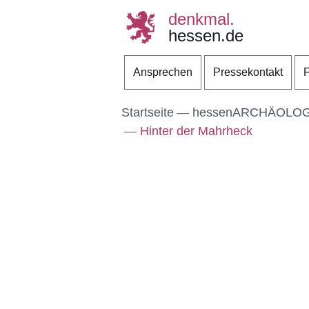
denkmal.
hessen.de
Direkt zum Kopf der S
Direkt zum Inhalt
Direkt zum Fuß der Se
Ansprechen
Pressekontakt
F
Startseite
hessenARCHÄOLOG
Hinter der Mahrheck