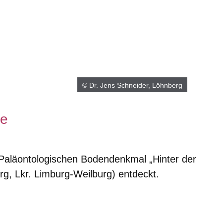
© Dr. Jens Schneider, Löhnberg
de
 Paläontologischen Bodendenkmal „Hinter der
, Lkr. Limburg-Weilburg) entdeckt.
er
Fenster
euen Fenster
em neuen Fenster