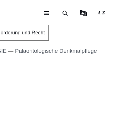
A-Z
eite
ite
örderung und Recht
IE
Paläontologische Denkmalpflege