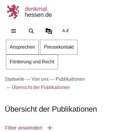
denkmal.
hessen.de
Direkt zum Kopf der Se
Direkt zum Inhalt
Direkt zum Fuß der Sei
A-Z
Ansprechen
Pressekontakt
Förderung und Recht
Startseite
Von uns
Publikationen
Übersicht der Publikationen
Übersicht der Publikationen
Filter anwenden