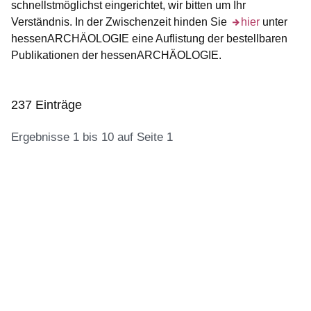
schnellstmöglichst eingerichtet, wir bitten um Ihr
Verständnis. In der Zwischenzeit hinden Sie
Öffnet sich in e
hier
unter
hessenARCHÄOLOGIE eine Auflistung der bestellbaren
Publikationen der hessenARCHÄOLOGIE.
237 Einträge
Ergebnisse 1 bis 10 auf Seite 1
:237
Ergebnisse:Ergebnisse
1
bis
10
auf
Seite
1