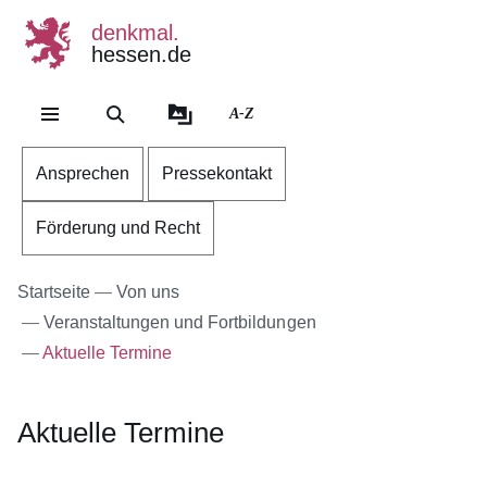
denkmal.
hessen.de
Direkt zum Kopf der Se
Direkt zum Inhalt
Direkt zum Fuß der Sei
A-Z
Ansprechen
Pressekontakt
Förderung und Recht
Startseite
Von uns
Veranstaltungen und Fortbildungen
Aktuelle Termine
Aktuelle Termine