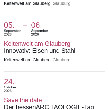
09.
Keltenwelt am Glauberg
Glauburg
August
2026)
05.
–
06.
(Termin:
September
September
2026
2026
05.
September
Keltenwelt am Glauberg
2026
Innovativ: Eisen und Stahl
Bis
06.
Keltenwelt am Glauberg
Glauburg
September
2026)
24.
(Termin:
Oktober
2026
24.
Oktober
Save the date
2026)
Der hessenARCHÄOLOGIE-Tag