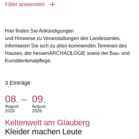
Filter anwenden
Hier finden Sie Ankündigungen
und Hinweise zu Veranstaltungen des Landesamtes.
Informieren Sie sich zu allen kommenden Terminen des
Hauses, der hessenARCHÄOLOGIE sowie der Bau- und
Kunstdenkmalpflege.
3 Einträge
08.
–
09.
:3
(Termin:
August
August
2026
2026
Ergebnisse
08.
August
Keltenwelt am Glauberg
2026
Kleider machen Leute
Bis