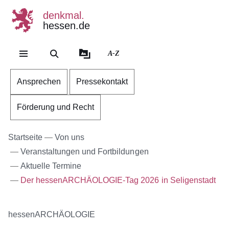
denkmal.
hessen.de
Direkt zum Kopf der Se
Direkt zum Inhalt
Direkt zum Fuß der Sei
A-Z
Ansprechen
Pressekontakt
Förderung und Recht
Startseite
Von uns
Veranstaltungen und Fortbildungen
Aktuelle Termine
Der hessenARCHÄOLOGIE-Tag 2026 in Seligenstadt
hessenARCHÄOLOGIE