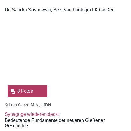
Dr. Sandra Sosnowski
Bezirsarchäologin LK Gießen
Bildergalerie:8
Fotos:Öffnet
eine
Lightbox:
8 Fotos
© Lars Görze M.A., LfDH
Synagoge wiederentdeckt
Bedeutende Fundamente der neueren Gießener
Geschichte