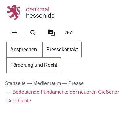
denkmal.
hessen.de
Direkt zum Kopf der Se
Direkt zum Inhalt
Direkt zum Fuß der Sei
A-Z
Ansprechen
Pressekontakt
Förderung und Recht
Startseite
Medienraum
Presse
Bedeutende Fundamente der neueren Gießener
Geschichte