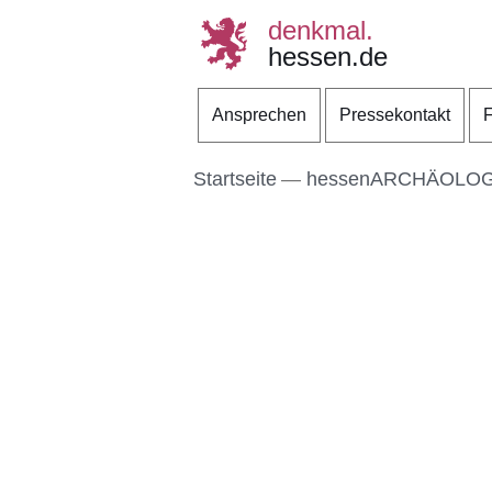
denkmal.
hessen.de
Direkt zum Kopf der S
Direkt zum Inhalt
Direkt zum Fuß der Se
Ansprechen
Pressekontakt
F
Startseite
hessenARCHÄOLOG