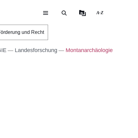
A-Z
eite
ite
örderung und Recht
IE
Landesforschung
Montanarchäologie