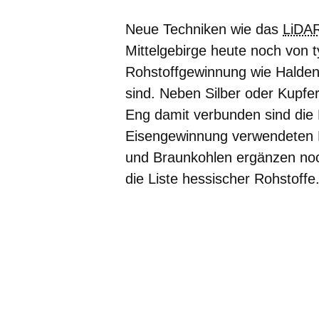
Neue Techniken wie das
LiDA
Mittelgebirge heute noch von 
Rohstoffgewinnung wie Halden
sind. Neben Silber oder Kupfe
Eng damit verbunden sind die R
Eisengewinnung verwendeten 
und Braunkohlen ergänzen noc
die Liste hessischer Rohstoffe
Bildergalerie:5
Fotos:Öffnet
eine
Lightbox: