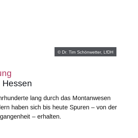
© Dr. Tim Schönwetter, LfDH
ung
n Hessen
hrhunderte lang durch das Montanwesen
dern haben sich bis heute Spuren – von der
rgangenheit – erhalten.
er
Fenster
euen Fenster
em neuen Fenster