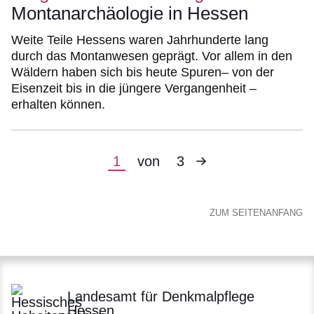
Montanarchäologie in Hessen
Weite Teile Hessens waren Jahrhunderte lang
durch das Montanwesen geprägt. Vor allem in den
Wäldern haben sich bis heute Spuren– von der
Eisenzeit bis in die jüngere Vergangenheit –
erhalten können.
Nächste
Aktuelle
1
von
3
Seite
Seite
ZUM SEITENANFANG
Landesamt für Denkmalpflege
Hessen