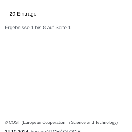
20 Einträge
Ergebnisse 1 bis 8 auf Seite 1
:20
Ergebnisse:Ergebnisse
1
bis
8
auf
Seite
1
© COST (European Cooperation in Science and Technology)
24.10.2024
hessenARCHÄOLOGIE