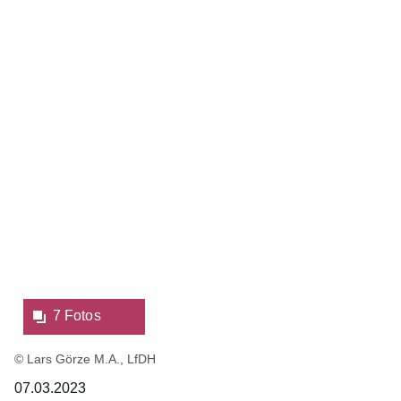
Fotos:Öffnet
eine
Lightbox:
7 Fotos
© Lars Görze M.A., LfDH
07.03.2023