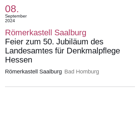
08.
(Termin:
September
2024
08.
September
Römerkastell Saalburg
2024)
Feier zum 50. Jubiläum des
Landesamtes für Denkmalpflege
Hessen
Römerkastell Saalburg
Bad Homburg