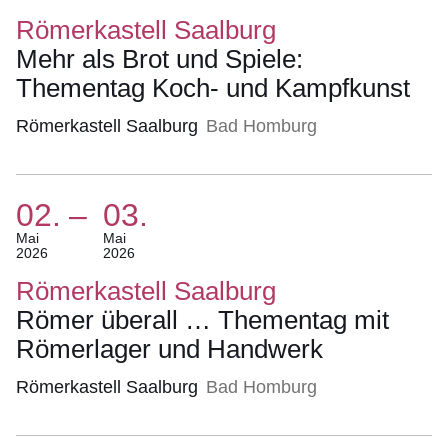
Mai
Römerkastell Saalburg
2026
Mehr als Brot und Spiele:
Bis
Thementag Koch- und Kampfkunst
25.
Mai
Römerkastell Saalburg
Bad Homburg
2026)
02.
–
03.
(Termin:
Mai
Mai
2026
2026
02.
Mai
Römerkastell Saalburg
2026
Römer überall … Thementag mit
Bis
Römerlager und Handwerk
03.
Mai
Römerkastell Saalburg
Bad Homburg
2026)