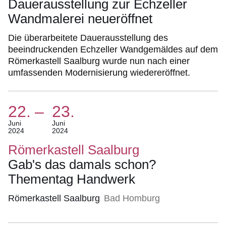
Dauerausstellung zur Echzeller
Wandmalerei neueröffnet
Die überarbeitete Dauerausstellung des
beeindruckenden Echzeller Wandgemäldes auf dem
Römerkastell Saalburg wurde nun nach einer
umfassenden Modernisierung wiedereröffnet.
22.
–
23.
(Termin:
Juni
Juni
2024
2024
22.
Juni
Römerkastell Saalburg
2024
Gab's das damals schon?
Bis
Thementag Handwerk
23.
Juni
Römerkastell Saalburg
Bad Homburg
2024)