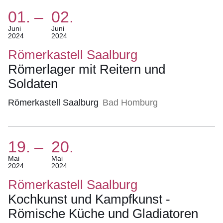
01.
–
02.
(Termin:
Juni
Juni
2024
2024
01.
Juni
Römerkastell Saalburg
2024
Römerlager mit Reitern und
Bis
Soldaten
02.
Juni
Römerkastell Saalburg
Bad Homburg
2024)
19.
–
20.
(Termin:
Mai
Mai
2024
2024
19.
Mai
Römerkastell Saalburg
2024
Kochkunst und Kampfkunst -
Bis
Römische Küche und Gladiatoren
20.