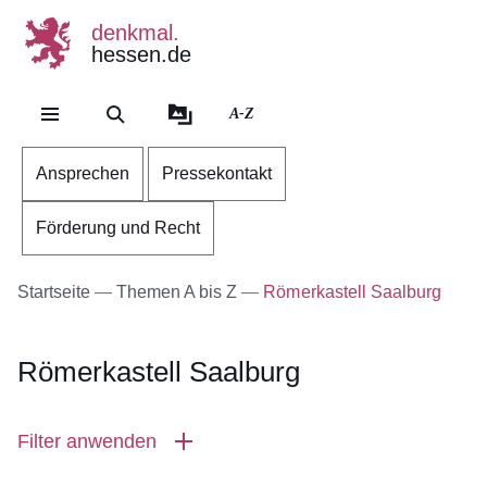
denkmal.
hessen.de
Direkt zum Kopf der Se
Direkt zum Inhalt
Direkt zum Fuß der Sei
A-Z
Ansprechen
Pressekontakt
Förderung und Recht
Startseite
Themen A bis Z
Römerkastell Saalburg
Römerkastell Saalburg
Filter anwenden