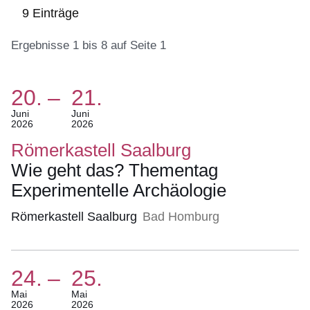
9 Einträge
Ergebnisse 1 bis 8 auf Seite 1
20.
–
21.
:9
Ergebnisse:Ergebnisse
(Termin:
Juni
Juni
2026
2026
1
20.
bis
Juni
Römerkastell Saalburg
8
2026
Wie geht das? Thementag
auf
Bis
Experimentelle Archäologie
Seite
21.
1
Juni
Römerkastell Saalburg
Bad Homburg
2026)
24.
–
25.
(Termin:
Mai
Mai
2026
2026
24.