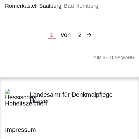
Mai
Römerkastell Saalburg
Bad Homburg
2024)
Nächste
Aktuelle
1
von
2
Seite
Seite
ZUM SEITENANFANG
Landesamt für Denkmalpflege
Hessen
Impressum