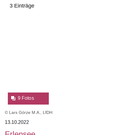
3 Einträge
:3
Bildergalerie:9
Ergebnisse:
Fotos:Öffnet
eine
Lightbox:
9 Fotos
© Lars Görze M.A., LfDH
13.10.2022
Erlensee