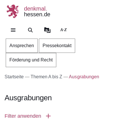
denkmal.
hessen.de
Direkt zum Kopf der Se
Direkt zum Inhalt
Direkt zum Fuß der Sei
A-Z
Ansprechen
Pressekontakt
Förderung und Recht
Startseite
Themen A bis Z
Ausgrabungen
Ausgrabungen
Filter anwenden