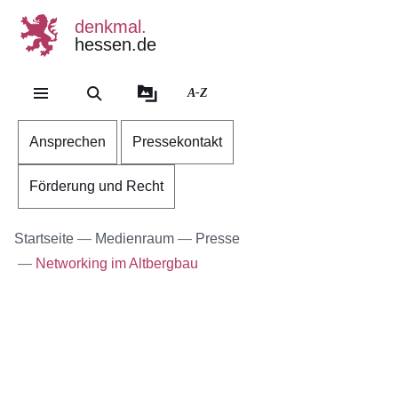
denkmal.
hessen.de
Direkt zum Kopf der Se
Direkt zum Inhalt
Direkt zum Fuß der Sei
A-Z
Ansprechen
Pressekontakt
Förderung und Recht
Startseite
Medienraum
Presse
Networking im Altbergbau