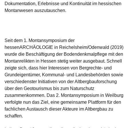
Dokumentation, Erlebnisse und Kontinuität im hessischen
Montanwesen auszutauschen.
Öffnet sich in einem neuen Fenster
Öffnet sich in einem neuen Fenster
Öffnet sich in einem neuen Fenster
Öffnet sich in einem neuen Fenster
Öffnet sich in einem neuen Fenster
Seit dem 1. Montansymposium der
hessenARCHÄOLOGIE in Reichelsheim/Odenwald (2019)
wurde die Beschäftigung der Bodendenkmalpflege mit den
Montanrelikten in Hessen stetig weiter ausgebaut. Schnell
zeigte sich, dass hier Interessen von Bergrechte- und
Grundeigentümer, Kommunal- und Landesbehörden sowie
verschiedenster Initiativen von der Altbergbauforschung
über den Geotourismus bis zum Naturschutz
zusammenkommen. Das 2. Montansymposium in Weilburg
verfolgte nun das Ziel, eine gemeinsame Plattform für den
fachlichen Austausch dieser Akteure im Altbergbau zu
schaffen.