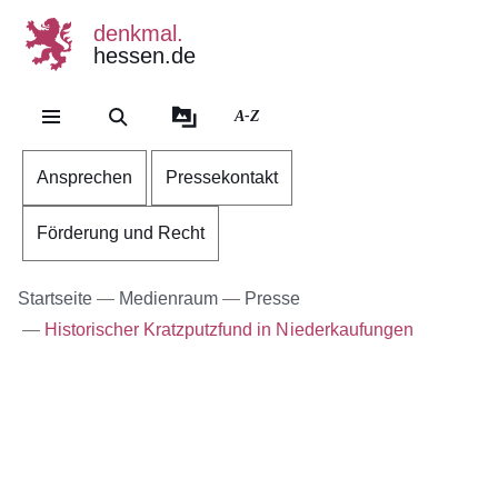
denkmal.
hessen.de
Direkt zum Kopf der Se
Direkt zum Inhalt
Direkt zum Fuß der Sei
A-Z
Ansprechen
Pressekontakt
Förderung und Recht
Startseite
Medienraum
Presse
Historischer Kratzputzfund in Niederkaufungen
Bildergalerie:3
Fotos:Öffnet
eine