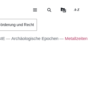
A-Z
eite
ite
örderung und Recht
IE
Archäologische Epochen
Metallzeiten