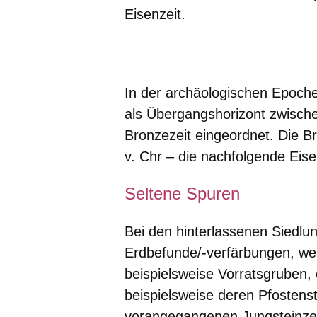
Eisenzeit.
Öffnet sich in einem neuen Fenster
Öffnet sich in einem neuen Fenst
Öffnet sich in einem neuen 
Öffnet sich in einem n
Öffnet sich in ein
In der archäologischen Epoche
als Übergangshorizont zwische
Bronzezeit eingeordnet. Die B
v. Chr – die nachfolgende Eise
Seltene Spuren
Bei den hinterlassenen Siedlu
Erdbefunde/-verfärbungen, we
beispielsweise Vorratsgruben,
beispielsweise deren Pfosten
vorangegangenen Jungsteinzeit