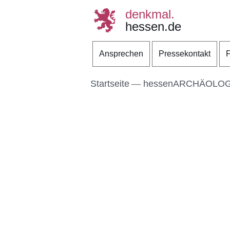
denkmal.
hessen.de
Direkt zum Kopf der S
Direkt zum Inhalt
Direkt zum Fuß der Se
Ansprechen
Pressekontakt
F
Startseite
hessenARCHÄOLOG