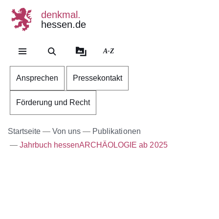
denkmal.
hessen.de
Direkt zum Kopf der Se
Direkt zum Inhalt
Direkt zum Fuß der Sei
A-Z
Ansprechen
Pressekontakt
Förderung und Recht
Startseite
Von uns
Publikationen
Jahrbuch hessenARCHÄOLOGIE ab 2025