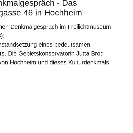
nkmalgespräch - Das
gasse 46 in Hochheim
chen Denkmalgespräch im Freilichtmuseum
):
Instandsetzung eines bedeutsamen
s. Die Gebietskonservatorin Jutta Brod
e von Hochheim und dieses Kulturdenkmals
er
Fenster
euen Fenster
em neuen Fenster