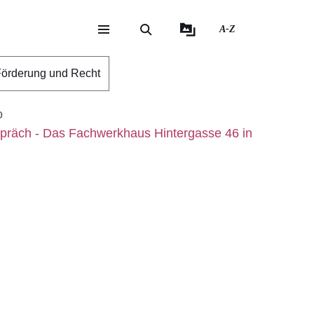
A-Z
eite
ite
örderung und Recht
o
räch - Das Fachwerkhaus Hintergasse 46 in