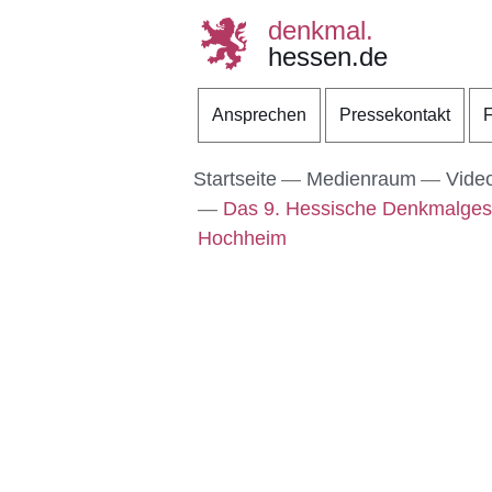
denkmal.
hessen.de
Direkt zum Kopf der S
Direkt zum Inhalt
Direkt zum Fuß der Se
Ansprechen
Pressekontakt
F
Startseite
Medienraum
Vide
Das 9. Hessische Denkmalgesp
Hochheim
Youtube
:Dauer:
4
Video:
Minuten,
Das
25
Fachwerkhaus
Sekunden
Hintergasse
46