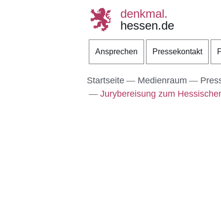
denkmal.
hessen.de
Direkt zum Kopf der S
Direkt zum Inhalt
Direkt zum Fuß der Se
Ansprechen
Pressekontakt
F
Startseite
Medienraum
Pres
Jurybereisung zum Hessische