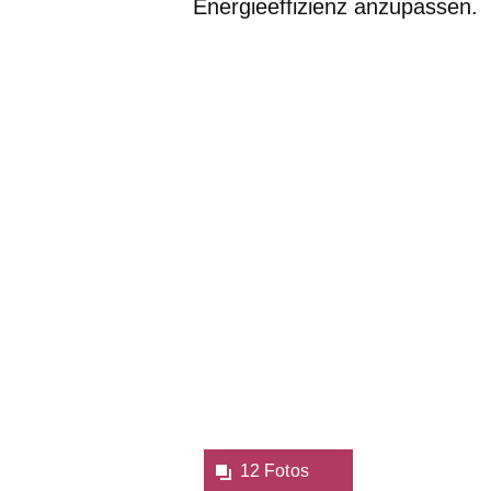
Energieeffizienz anzupassen.
Bildergalerie:12
Fotos:Öffnet
eine
Lightbox:
12 Fotos