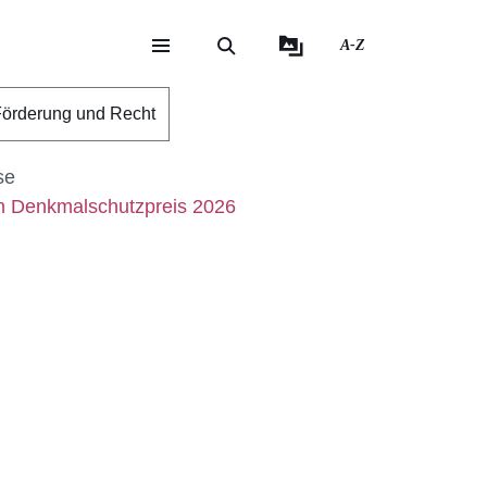
A-Z
eite
ite
örderung und Recht
se
n Denkmalschutzpreis 2026