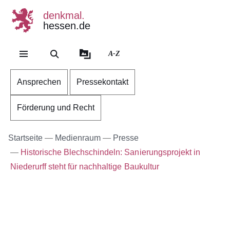
denkmal.
hessen.de
Direkt zum Kopf der Se
Direkt zum Inhalt
Direkt zum Fuß der Sei
A-Z
Ansprechen
Pressekontakt
Förderung und Recht
Startseite
Medienraum
Presse
Historische Blechschindeln: Sanierungsprojekt in
Niederurff steht für nachhaltige Baukultur