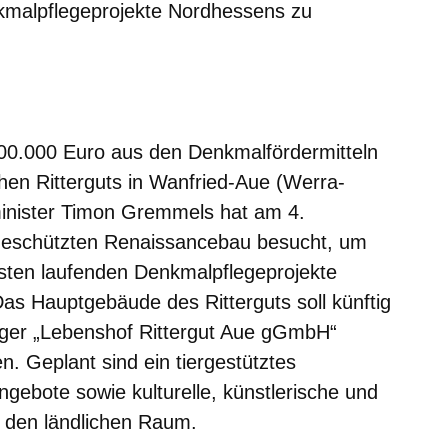
kmalpflegeprojekte Nordhessens zu
er
Fenster
euen Fenster
em neuen Fenster
100.000 Euro aus den Denkmalfördermitteln
chen Ritterguts in Wanfried-Aue (Werra-
minister Timon Gremmels hat am 4.
eschützten Renaissancebau besucht, um
sten laufenden Denkmalpflegeprojekte
as Hauptgebäude des Ritterguts soll künftig
ger „Lebenshof Rittergut Aue gGmbH“
n. Geplant sind ein tiergestütztes
gebote sowie kulturelle, künstlerische und
 den ländlichen Raum.