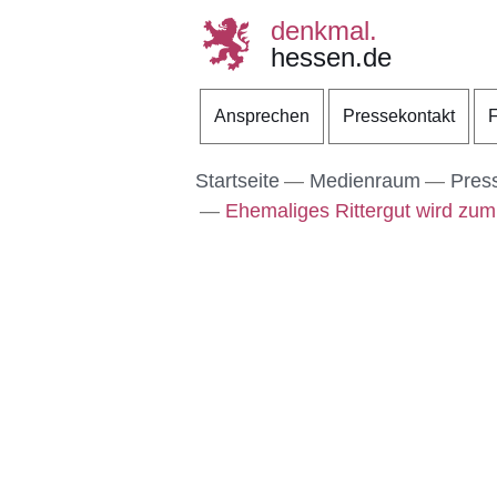
denkmal.
hessen.de
Direkt zum Kopf der S
Direkt zum Inhalt
Direkt zum Fuß der Se
Ansprechen
Pressekontakt
F
Startseite
Medienraum
Pres
Ehemaliges Rittergut wird zu