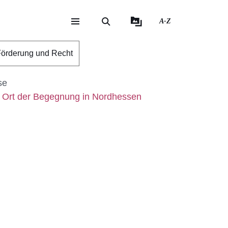
A-Z
eite
ite
örderung und Recht
se
m Ort der Begegnung in Nordhessen