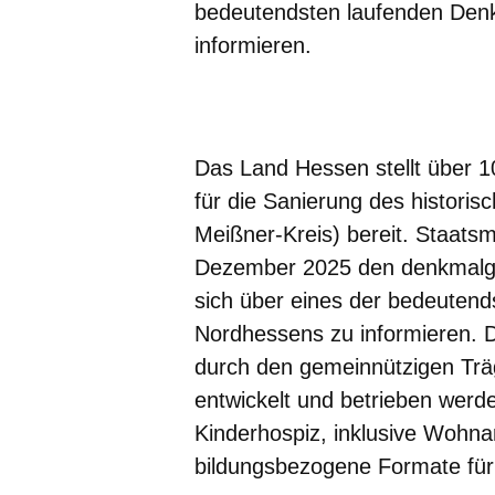
bedeutendsten laufenden Den
informieren.
Öffnet sich in einem neuen Fenster
Öffnet sich in einem neuen Fenst
Öffnet sich in einem neuen 
Öffnet sich in einem n
Öffnet sich in ein
Das Land Hessen stellt über 
für die Sanierung des historis
Meißner-Kreis) bereit. Staats
Dezember 2025 den denkmalg
sich über eines der bedeutend
Nordhessens zu informieren. D
durch den gemeinnützigen Trä
entwickelt und betrieben werde
Kinderhospiz, inklusive Wohnan
bildungsbezogene Formate für