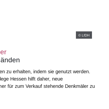
© LfDH
er
Händen
n zu erhalten, indem sie genutzt werden.
ege Hessen hilft daher, neue
mer für zum Verkauf stehende Denkmäler zu
er
Fenster
euen Fenster
em neuen Fenster