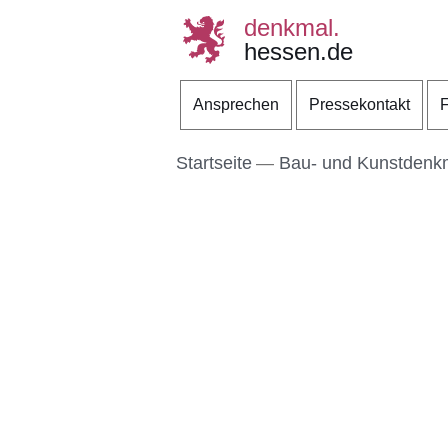
denkmal.
hessen.de
Direkt zum Kopf der S
Direkt zum Inhalt
Direkt zum Fuß der Se
Ansprechen
Pressekontakt
F
Startseite
Bau- und Kunstdenk