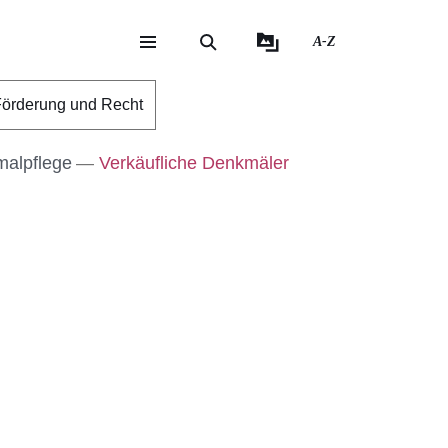
A-Z
eite
ite
örderung und Recht
malpflege
Verkäufliche Denkmäler