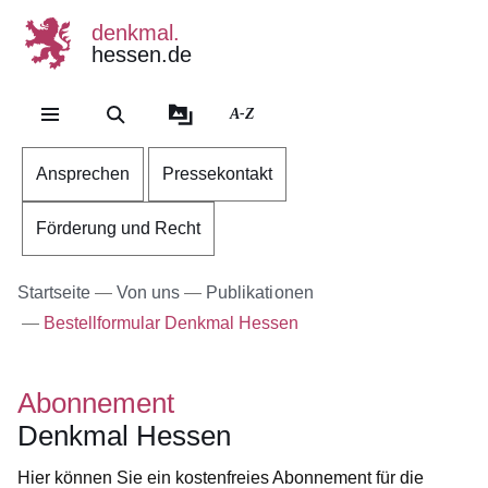
denkmal.
hessen.de
Direkt zum Kopf der Se
Direkt zum Inhalt
Direkt zum Fuß der Sei
A-Z
Ansprechen
Pressekontakt
Förderung und Recht
Startseite
Von uns
Publikationen
Bestellformular Denkmal Hessen
Abonnement
Denkmal Hessen
Hier können Sie ein kostenfreies Abonnement für die