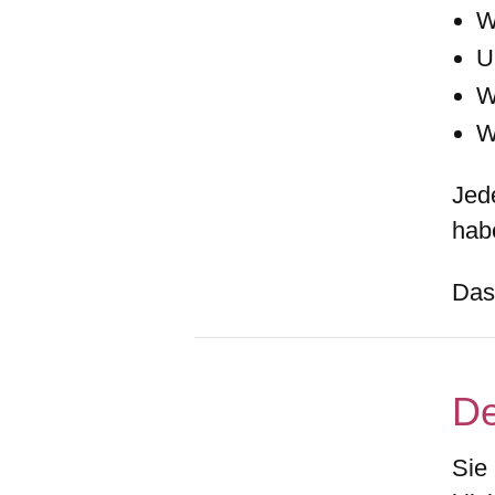
W
U
W
W
Jed
hab
Das
De
Sie