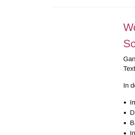
Wo
Sc
Ga
Text
In 
I
D
B
I