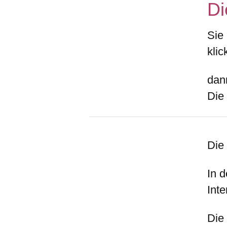
Di
Sie
klic
dan
Die 
Die 
In d
Inte
Die 