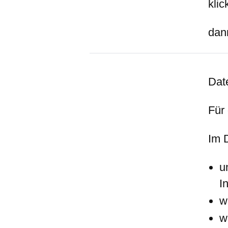
klic
dan
Dat
Für
Im 
u
I
w
w