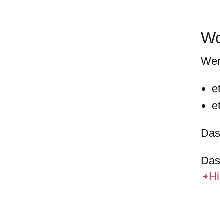
Wo
Wen
e
e
Das
Das 
Hi