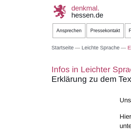
denkmal.
hessen.de
Direkt zum Kopf der S
Direkt zum Inhalt
Direkt zum Fuß der Se
Ansprechen
Pressekontakt
F
Startseite
Leichte Sprache
Er
Infos in Leichter Spr
Erklärung zu dem Text 
Uns
Hie
unt