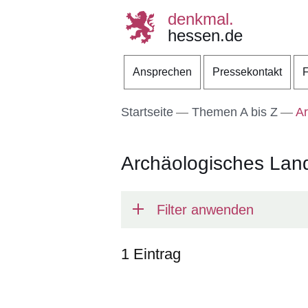
denkmal.
hessen.de
Direkt zum Kopf der S
Direkt zum Inhalt
Direkt zum Fuß der Se
Ansprechen
Pressekontakt
F
Startseite
Themen A bis Z
Ar
Archäologisches La
Filter anwenden
1 Eintrag
:1